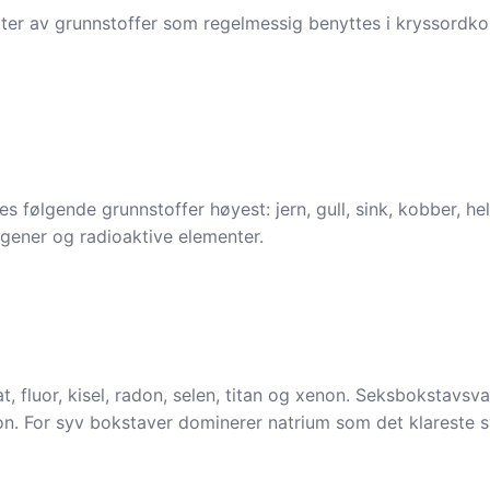
kter av grunnstoffer som regelmessig benyttes i kryssordk
 følgende grunnstoffer høyest: jern, gull, sink, kobber, hel
logener og radioaktive elementer.
, fluor, kisel, radon, selen, titan og xenon. Seksbokstavsv
bon. For syv bokstaver dominerer natrium som det klareste s