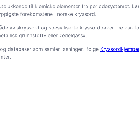
telukkende til kjemiske elementer fra periodesystemet. Løs
hyppigste forekomstene i norske kryssord.
de aviskryssord og spesialiserte kryssordbøker. De kan fo
tallisk grunnstoff» eller «edelgass».
y og databaser som samler løsninger. Ifølge
Kryssordkjempe
nter.