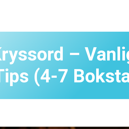
ryssord – Vanl
Tips (4-7 Boksta