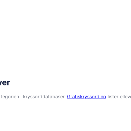
ver
ategorien i kryssorddatabaser.
Gratiskryssord.no
lister elle