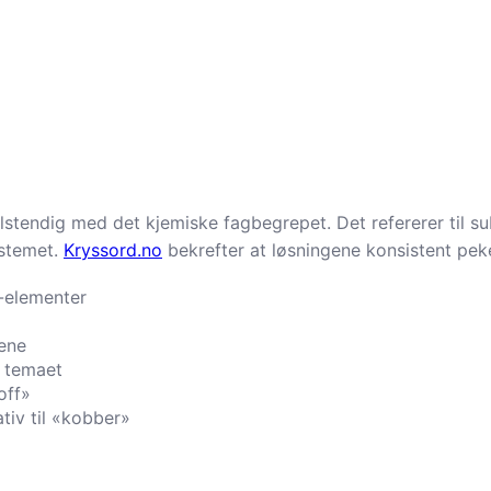
lstendig med det kjemiske fagbegrepet. Det refererer til su
ystemet.
Kryssord.no
bekrefter at løsningene konsistent pek
m-elementer
rene
r temaet
off»
iv til «kobber»