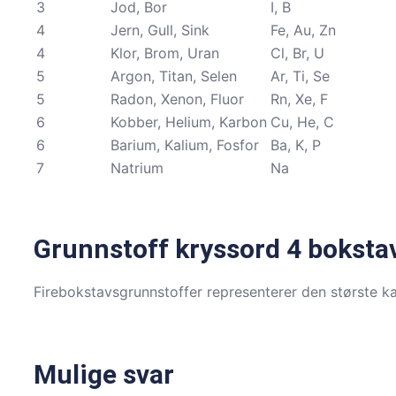
3
Jod, Bor
I, B
4
Jern, Gull, Sink
Fe, Au, Zn
4
Klor, Brom, Uran
Cl, Br, U
5
Argon, Titan, Selen
Ar, Ti, Se
5
Radon, Xenon, Fluor
Rn, Xe, F
6
Kobber, Helium, Karbon
Cu, He, C
6
Barium, Kalium, Fosfor
Ba, K, P
7
Natrium
Na
Grunnstoff kryssord 4 boksta
Firebokstavsgrunnstoffer representerer den største k
Mulige svar