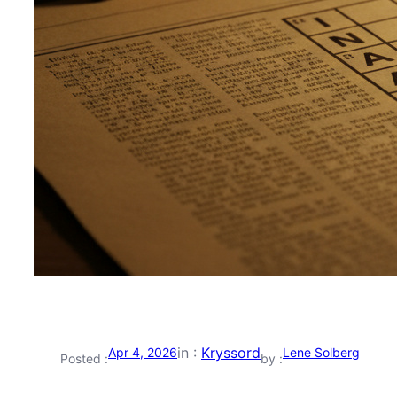
in :
Kryssord
Apr 4, 2026
Lene Solberg
Posted :
by :