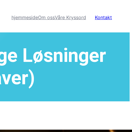
hjemmeside
Om oss
Våre Kryssord
Kontakt
ige Løsninger
ver)