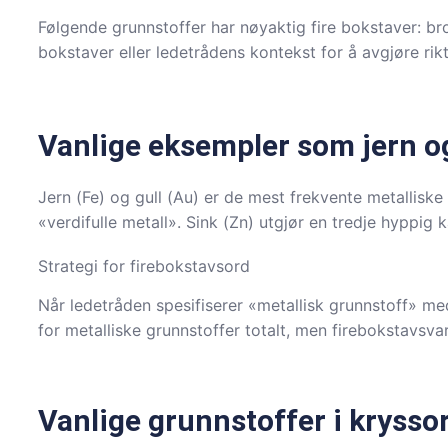
Følgende grunnstoffer har nøyaktig fire bokstaver: bro
bokstaver eller ledetrådens kontekst for å avgjøre rikt
Vanlige eksempler som jern og
Jern (Fe) og gull (Au) er de mest frekvente metalliske
«verdifulle metall». Sink (Zn) utgjør en tredje hyppig k
Strategi for firebokstavsord
Når ledetråden spesifiserer «metallisk grunnstoff» me
for metalliske grunnstoffer totalt, men firebokstavsva
Vanlige grunnstoffer i krysso