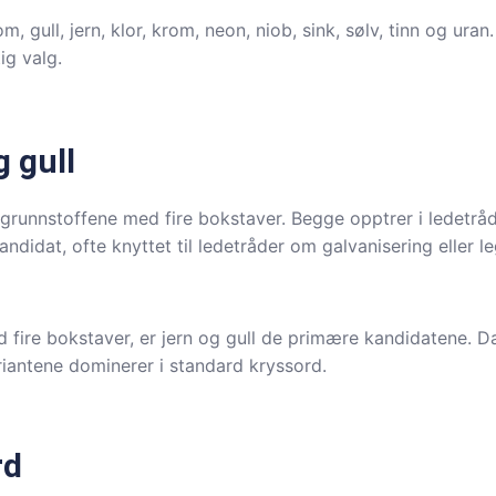
m, gull, jern, klor, krom, neon, niob, sink, sølv, tinn og ur
ig valg.
 gull
 grunnstoffene med fire bokstaver. Begge opptrer i ledetråd
andidat, ofte knyttet til ledetråder om galvanisering eller le
d fire bokstaver, er jern og gull de primære kandidatene. 
riantene dominerer i standard kryssord.
rd