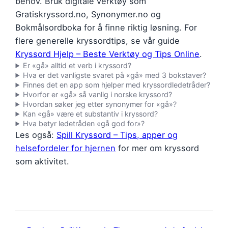
behov. Bruk digitale verktøy som
Gratiskryssord.no, Synonymer.no og
Bokmålsordboka for å finne riktig løsning. For
flere generelle kryssordtips, se vår guide
Kryssord Hjelp – Beste Verktøy og Tips Online
.
Er «gå» alltid et verb i kryssord?
Hva er det vanligste svaret på «gå» med 3 bokstaver?
Finnes det en app som hjelper med kryssordledetråder?
Hvorfor er «gå» så vanlig i norske kryssord?
Hvordan søker jeg etter synonymer for «gå»?
Kan «gå» være et substantiv i kryssord?
Hva betyr ledetråden «gå god for»?
Les også:
Spill Kryssord – Tips, apper og
helsefordeler for hjernen
for mer om kryssord
som aktivitet.