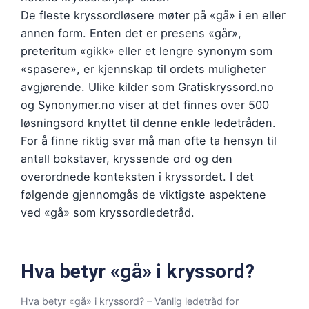
De fleste kryssordløsere møter på «gå» i en eller
annen form. Enten det er presens «går»,
preteritum «gikk» eller et lengre synonym som
«spasere», er kjennskap til ordets muligheter
avgjørende. Ulike kilder som Gratiskryssord.no
og Synonymer.no viser at det finnes over 500
løsningsord knyttet til denne enkle ledetråden.
For å finne riktig svar må man ofte ta hensyn til
antall bokstaver, kryssende ord og den
overordnede konteksten i kryssordet. I det
følgende gjennomgås de viktigste aspektene
ved «gå» som kryssordledetråd.
Hva betyr «gå» i kryssord?
Hva betyr «gå» i kryssord? – Vanlig ledetråd for