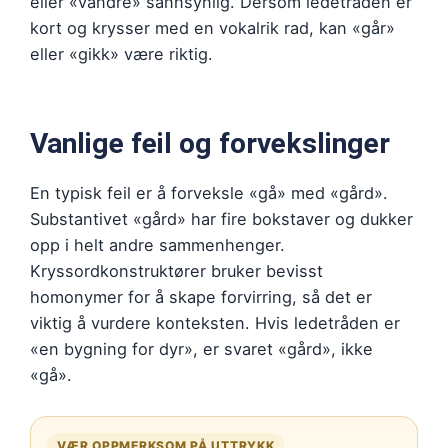
eller «vandre» sannsynlig. Dersom ledetråden er
kort og krysser med en vokalrik rad, kan «går»
eller «gikk» være riktig.
Vanlige feil og forvekslinger
En typisk feil er å forveksle «gå» med «gård».
Substantivet «gård» har fire bokstaver og dukker
opp i helt andre sammenhenger.
Kryssordkonstruktører bruker bevisst
homonymer for å skape forvirring, så det er
viktig å vurdere konteksten. Hvis ledetråden er
«en bygning for dyr», er svaret «gård», ikke
«gå».
VÆR OPPMERKSOM PÅ UTTRYKK