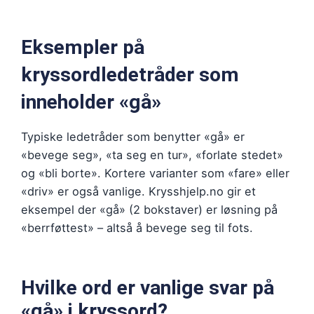
Eksempler på
kryssordledetråder som
inneholder «gå»
Typiske ledetråder som benytter «gå» er
«bevege seg», «ta seg en tur», «forlate stedet»
og «bli borte». Kortere varianter som «fare» eller
«driv» er også vanlige. Krysshjelp.no gir et
eksempel der «gå» (2 bokstaver) er løsning på
«berrføttest» – altså å bevege seg til fots.
Hvilke ord er vanlige svar på
«gå» i kryssord?