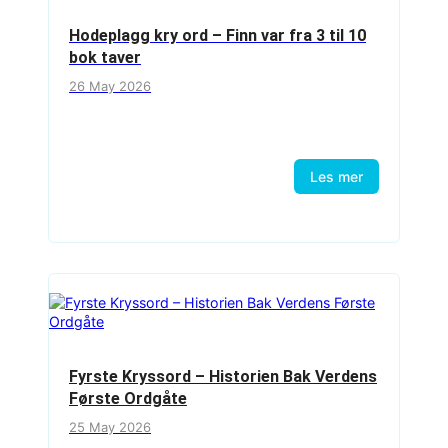
Hodeplagg kry ord – Finn var fra 3 til 10
bok taver
26 May 2026
Les mer
Fyrste Kryssord – Historien Bak Verdens
Første Ordgåte
25 May 2026