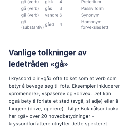
gå (verb)
gikk
4
Preteritum
gå (verb)
gås
3
Passiv form
gå (verb)
vandre
6
Synonym
gå
Homonym –
gård
4
(substantiv)
forveksles lett
Vanlige tolkninger av
ledetråden «gå»
I kryssord blir «gå» ofte tolket som et verb som
betyr å bevege seg til fots. Eksempler inkluderer
«promenere», «spasere» og «drive». Det kan
også bety å forlate et sted (avgå, si adjø) eller å
fungere (drive, operere). Ifølge Bokmålsordboka
har «gå» over 20 hovedbetydninger –
kryssordforfattere utnytter dette spekteret.