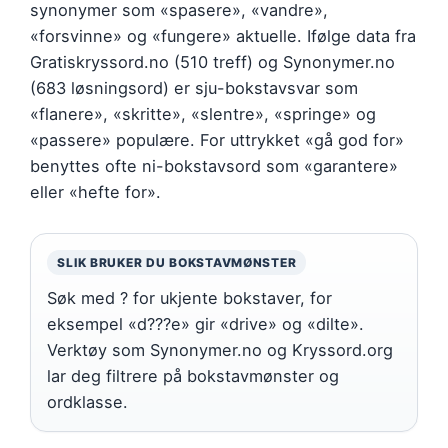
synonymer som «spasere», «vandre»,
«forsvinne» og «fungere» aktuelle. Ifølge data fra
Gratiskryssord.no (510 treff) og Synonymer.no
(683 løsningsord) er sju-bokstavsvar som
«flanere», «skritte», «slentre», «springe» og
«passere» populære. For uttrykket «gå god for»
benyttes ofte ni-bokstavsord som «garantere»
eller «hefte for».
SLIK BRUKER DU BOKSTAVMØNSTER
Søk med ? for ukjente bokstaver, for
eksempel «d???e» gir «drive» og «dilte».
Verktøy som Synonymer.no og Kryssord.org
lar deg filtrere på bokstavmønster og
ordklasse.