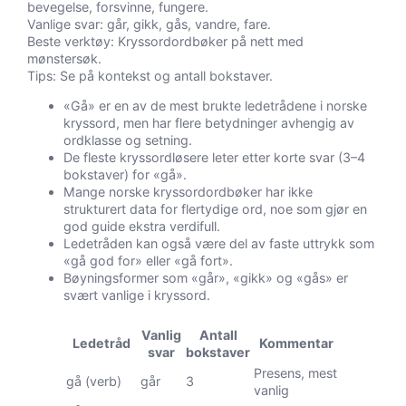
bevegelse, forsvinne, fungere.
Vanlige svar: går, gikk, gås, vandre, fare.
Beste verktøy: Kryssordordbøker på nett med
mønstersøk.
Tips: Se på kontekst og antall bokstaver.
«Gå» er en av de mest brukte ledetrådene i norske
kryssord, men har flere betydninger avhengig av
ordklasse og setning.
De fleste kryssordløsere leter etter korte svar (3–4
bokstaver) for «gå».
Mange norske kryssordordbøker har ikke
strukturert data for flertydige ord, noe som gjør en
god guide ekstra verdifull.
Ledetråden kan også være del av faste uttrykk som
«gå god for» eller «gå fort».
Bøyningsformer som «går», «gikk» og «gås» er
svært vanlige i kryssord.
Vanlig
Antall
Ledetråd
Kommentar
svar
bokstaver
Presens, mest
gå (verb)
går
3
vanlig