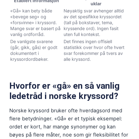
Etablert informasjon
uklar
«Gå» kan bety både
Nøyaktig svar avhenger alltid
«bevege seg» og
av det spesifikke kryssordet
«forsvinne» i kryssord.
(tall på bokstaver, tema,
Mange svar er basert på
kryssende ord). Ingen fasit
vanlig ordforråd.
uten full kontekst.
De vanligste svarene
Det finnes ingen offisiell
(går, gikk, gås) er godt
statistikk over hvor ofte hvert
dokumentert i
svar forekommer på tvers av
kryssordordbøker.
alle kryssord.
Hvorfor er «gå» en så vanlig
ledetråd i norske kryssord?
Norske kryssord bruker ofte hverdagsord med
flere betydninger. «Gå» er et typisk eksempel:
ordet er kort, har mange synonymer og kan
bøyes på flere måter, noe som gir fleksibilitet for