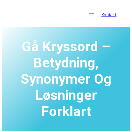
Skip
to
Kontakt
content
Gå Kryssord –
Betydning,
Synonymer Og
Løsninger
Forklart