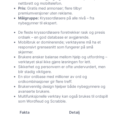
nettbrett og mobiltelefon.
Pris:
Gratis med annonser; flere tilbyr
premiumversjoner uten reklame.
Målgruppe:
Kryssordløsere på alle nivå – fra
nybegynner til ekspert.
De fleste kryssordløsere foretrekker rask og presis
ordsøk – en god database er avgjørende.
Mobilbruk er dominerende; verktøyene må ha et
responsivt grensesnitt som fungerer på små
skjermer.
Brukere ønsker balanse mellom hjelp og utfordring –
verktøyet skal ikke gjøre løsningen for lett.
Sikkerhet og personvern er ofte undervurdert, men
blir stadig viktigere.
En stor ordbase med millioner av ord og
ordkombinasjoner gir flere treff.
Brukervennlig design hjelper både nybegynnere og
avanserte brukere.
Multifunksjonelle verktøy kan også brukes til ordspill
som Wordfeud og Scrabble.
Fakta
Detalj