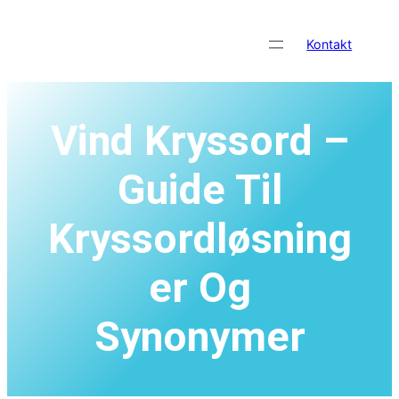
Skip
to
Kontakt
content
Vind Kryssord –
Guide Til
Kryssordløsning
Er Og
Synonymer