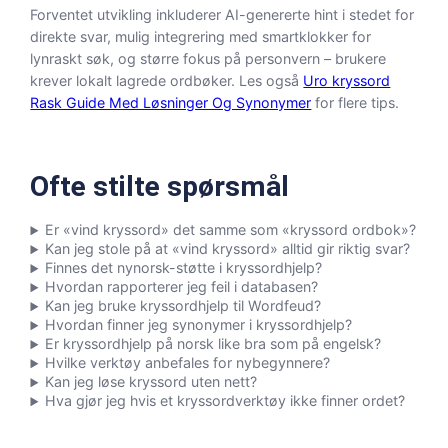
Forventet utvikling inkluderer AI-genererte hint i stedet for
direkte svar, mulig integrering med smartklokker for
lynraskt søk, og større fokus på personvern – brukere
krever lokalt lagrede ordbøker. Les også
Uro kryssord
Rask Guide Med Løsninger Og Synonymer
for flere tips.
Ofte stilte spørsmål
Er «vind kryssord» det samme som «kryssord ordbok»?
Kan jeg stole på at «vind kryssord» alltid gir riktig svar?
Finnes det nynorsk-støtte i kryssordhjelp?
Hvordan rapporterer jeg feil i databasen?
Kan jeg bruke kryssordhjelp til Wordfeud?
Hvordan finner jeg synonymer i kryssordhjelp?
Er kryssordhjelp på norsk like bra som på engelsk?
Hvilke verktøy anbefales for nybegynnere?
Kan jeg løse kryssord uten nett?
Hva gjør jeg hvis et kryssordverktøy ikke finner ordet?