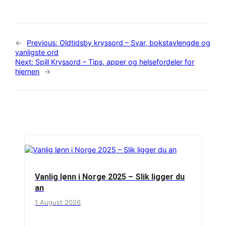
←
Previous:
Oldtidsby kryssord – Svar, bokstavlengde og
vanligste ord
Next:
Spill Kryssord – Tips, apper og helsefordeler for
hjernen
→
Vanlig lønn i Norge 2025 – Slik ligger du
an
1 August 2026