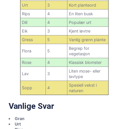
Urt
3
Kort planteord
Rips
4
En liten busk
Dill
4
Populær urt
Eik
3
Kjent løvtre
Gress
5
Vanlig grønn plante
Begrep for
Flora
5
vegetasjon
Rose
4
Klassisk blomster
Liten mose- eller
Lav
3
lavtype
Spesiell vekst i
Sopp
4
naturen
Vanlige Svar
Gran
Urt