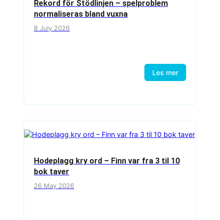
Rekord för Stödlinjen – spelproblem
normaliseras bland vuxna
8 July 2026
Les mer
Hodeplagg kry ord – Finn var fra 3 til 10
bok taver
26 May 2026