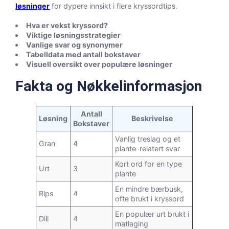
løsninger
for dypere innsikt i flere kryssordtips.
Hva er vekst kryssord?
Viktige løsningsstrategier
Vanlige svar og synonymer
Tabelldata med antall bokstaver
Visuell oversikt over populære løsninger
Fakta og Nøkkelinformasjon
Antall
Løsning
Beskrivelse
Bokstaver
Vanlig treslag og et
Gran
4
plante-relatert svar
Kort ord for en type
Urt
3
plante
En mindre bærbusk,
Rips
4
ofte brukt i kryssord
En populær urt brukt i
Dill
4
matlaging