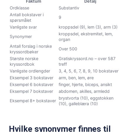
Faktum
Detalj
Ordklasse
Substantiv
Antall bokstaver i
9
spørsmålet
Vanligste svar
kroppsdel (9), lem (3), arm (3)
kroppsdel, ekstremitet, lem,
Synonymer
organ
Antall forslag i norske
Over 500
kryssordbøker
Største norske
Gratiskryssord.no – over 587
kryssordbok
treff
Vanligste ordlengder
3, 4, 5, 6, 7, 8, 9, 10 bokstaver
Eksempel 3 bokstaver
arm, ben, lem, øre
Eksempel 6 bokstaver
finger, hjerte, biceps, ansikt
Eksempel 7 bokstaver
abdomen, akilles, armledd
brystvorta (10), eggstokken
Eksempel 8+ bokstaver
(10), galleblæra (10)
Hvilke synonymer finnes til