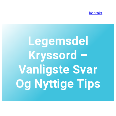
Skip
to
Kontakt
content
Legemsdel
Kryssord –
Vanligste Svar
Og Nyttige Tips