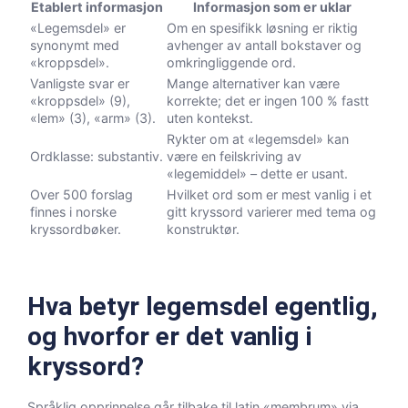
Etablert informasjon
Informasjon som er uklar
«Legemsdel» er
Om en spesifikk løsning er riktig
synonymt med
avhenger av antall bokstaver og
«kroppsdel».
omkringliggende ord.
Vanligste svar er
Mange alternativer kan være
«kroppsdel» (9),
korrekte; det er ingen 100 % fastt
«lem» (3), «arm» (3).
uten kontekst.
Rykter om at «legemsdel» kan
Ordklasse: substantiv.
være en feilskriving av
«legemiddel» – dette er usant.
Over 500 forslag
Hvilket ord som er mest vanlig i et
finnes i norske
gitt kryssord varierer med tema og
kryssordbøker.
konstruktør.
Hva betyr legemsdel egentlig,
og hvorfor er det vanlig i
kryssord?
Språklig opprinnelse går tilbake til latin «membrum» via