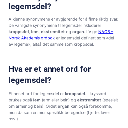
legemsdel?
Å kjenne synonymene er avgjørende for å finne riktig svar.
De vanligste synonymene til legemsdel inkluderer
kroppsdel
,
lem
,
ekstremitet
og
organ
. Ifølge
NAOB –
Norsk Akademis ordbok
er legemsdel definert som «del
av legeme», altså det samme som kroppsdel.
Hva er et annet ord for
legemsdel?
Et annet ord for legemsdel er
kroppsdel
. I kryssord
brukes også
lem
(arm eller bein) og
ekstremitet
(spesielt
om armer og bein). Ordet
organ
kan også forekomme,
men da som en mer spesifikk betegnelse (hjerte, lever
osv.).