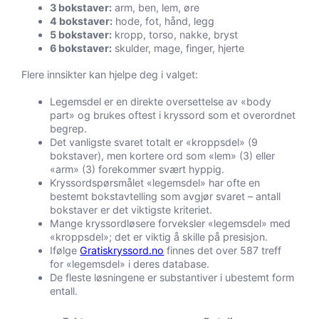
3 bokstaver:
arm, ben, lem, øre
4 bokstaver:
hode, fot, hånd, legg
5 bokstaver:
kropp, torso, nakke, bryst
6 bokstaver:
skulder, mage, finger, hjerte
Flere innsikter kan hjelpe deg i valget:
Legemsdel er en direkte oversettelse av «body
part» og brukes oftest i kryssord som et overordnet
begrep.
Det vanligste svaret totalt er «kroppsdel» (9
bokstaver), men kortere ord som «lem» (3) eller
«arm» (3) forekommer svært hyppig.
Kryssordspørsmålet «legemsdel» har ofte en
bestemt bokstavtelling som avgjør svaret – antall
bokstaver er det viktigste kriteriet.
Mange kryssordløsere forveksler «legemsdel» med
«kroppsdel»; det er viktig å skille på presisjon.
Ifølge
Gratiskryssord.no
finnes det over 587 treff
for «legemsdel» i deres database.
De fleste løsningene er substantiver i ubestemt form
entall.