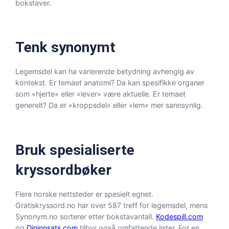
bokstaver.
Tenk synonymt
Legemsdel kan ha varierende betydning avhengig av
kontekst. Er temaet anatomi? Da kan spesifikke organer
som «hjerte» eller «lever» være aktuelle. Er temaet
generelt? Da er «kroppsdel» eller «lem» mer sannsynlig.
Bruk spesialiserte
kryssordbøker
Flere norske nettsteder er spesielt egnet.
Gratiskryssord.no har over 587 treff for legemsdel, mens
Synonym.no sorterer etter bokstavantall.
Kodespill.com
og
Dininnsats.com
tilbyr også omfattende lister. For en