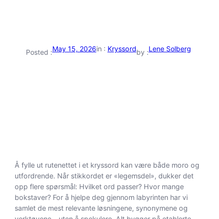
May 15, 2026
in :
Kryssord
Lene Solberg
Posted :
by :
Å fylle ut rutenettet i et kryssord kan være både moro og
utfordrende. Når stikkordet er «legemsdel», dukker det
opp flere spørsmål: Hvilket ord passer? Hvor mange
bokstaver? For å hjelpe deg gjennom labyrinten har vi
samlet de mest relevante løsningene, synonymene og
verktøyene – uten å spekulere. Alt bygger på etablerte