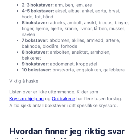
2–3 bokstaver:
arm, ben, lem, øre
4–5 bokstaver:
aksel, albue, ankel, aorta, bryst,
hode, fot, hånd
6 bokstaver:
adneks, ambolt, ansikt, biceps, binyre,
finger, hjerne, hjerte, kranie, livmor, lårben, muskel,
navlen
7 bokstaver:
abdomen, akilles, armledd, arterie,
bakhode, blodåre, forhode
8 bokstaver:
ambolten, ansiktet, armholen,
bekkenet
9 bokstaver:
abdomenet, kroppsdel
10 bokstaver:
brystvorta, eggstokken, galleblæra
Viktig å huske
Listen over er ikke uttømmende. Kilder som
Kryssordhjelp.no
og
Ordbøkene
har flere tusen forslag.
Alltid sjekk antall bokstaver i ditt spesifikke kryssord.
Hvordan finner jeg riktig svar